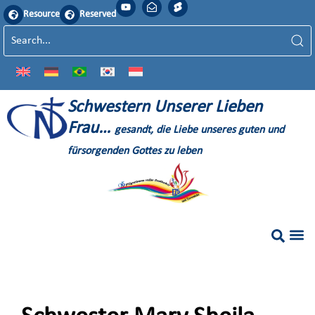
Resource
Reserved
S
chwestern
U
nserer
L
ieben
F
rau…
gesandt, die Liebe unseres guten und
fürsorgenden Gottes zu leben