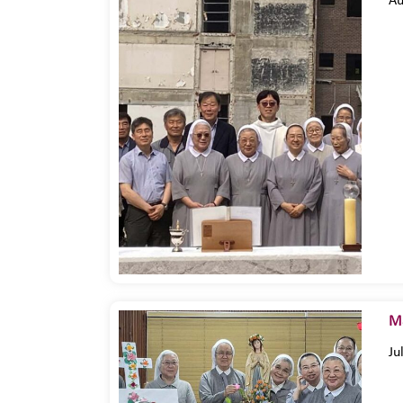
Au
Ma
Ju