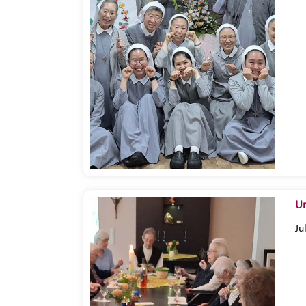
Um
Ju