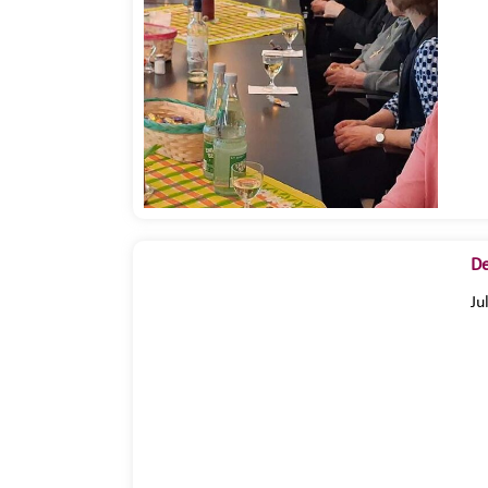
De
Ju