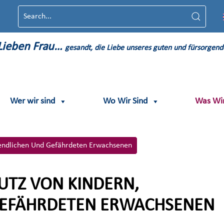
L
ieben
F
rau…
gesandt, die Liebe unseres guten und fürsorgend
Wer wir sind
Wo Wir Sind
Was Wi
ugendlichen Und Gefährdeten Erwachsenen
TZ VON KINDERN,
GEFÄHRDETEN ERWACHSENEN