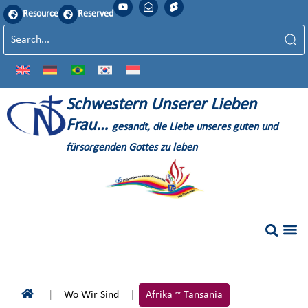
Resource
Reserved
S
chwestern
U
nserer
L
ieben
F
rau…
gesandt, die Liebe unseres guten und
fürsorgenden Gottes zu leben
Wo Wir Sind
Afrika ~ Tansania