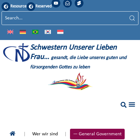
Resource
Reserved
S
chwestern
U
nserer
L
ieben
F
rau…
gesandt, die Liebe unseres guten und
fürsorgenden Gottes zu leben
Wer wir sind
— General Government