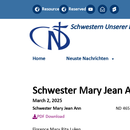
Resource
Reserved
S
chwestern
U
nserer
Home
Neuste Nachrichten
Schwester Mary Jea
March 2, 2025
Schwester Mary Jean Ann
ND 
PDF Download
Florence Mary Rita Luken