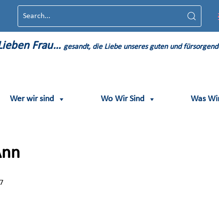
L
ieben
F
rau…
gesandt, die Liebe unseres guten und fürsorgend
Wer wir sind
Wo Wir Sind
Was Wi
n Ann
4657