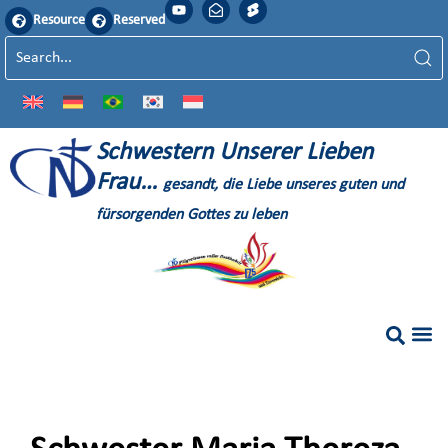
Resource
Reserved
S
chwestern
U
nserer
L
ieben
F
rau…
gesandt, die Liebe unseres guten und
fürsorgenden Gottes zu leben