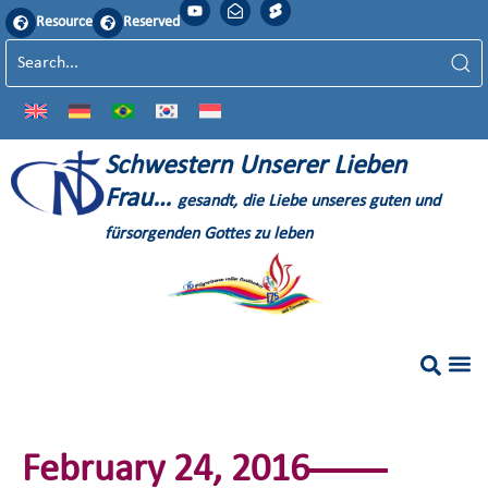
Resource
Reserved
S
chwestern
U
nserer
L
ieben
F
rau…
gesandt, die Liebe unseres guten und
fürsorgenden Gottes zu leben
February 24, 2016