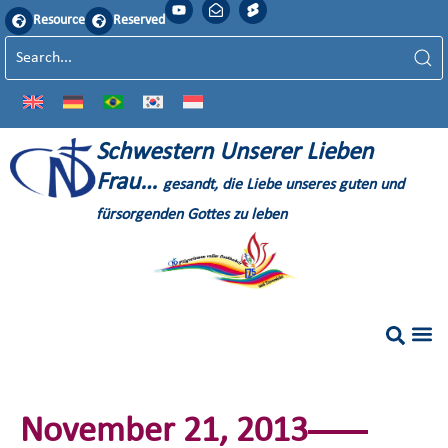
Resource
Reserved
S
chwestern
U
nserer
L
ieben
F
rau…
gesandt, die Liebe unseres guten und
fürsorgenden Gottes zu leben
November 21, 2013