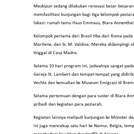
Meskipun sedang dilakukan renovasi besar-besaran
memfasilitasi kunjungan bagi tiga kelompok peziara
lokasi: rumah tamu Haus Emmaus, Biara Annenthal, 
Kelompok pertama dari Brasil tiba dari Roma pada ta
Marilene, dan Sr. M. Valdina. Mereka didampingi ole
tinggal di Casa Madre.
Selama 10 hari program ini, jadwalnya sangat pada
Gereja St. Lambert dan tempat-tempat yang didirik
Vechta dan kemudian ke Museum Emigrasi di Brem
Selama pertemuan dengan para suster di Biara Annen
pribadi dan kegiatan para peziarah.
Kegiatan lainnya meliputi kunjungan ke Münster da
ini juga mencakup satu hari ke Namur, Belgia, te