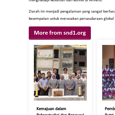
menghadapi kesulitan dan konflik di Amiens.
Ziarah ini menjadi pengalaman yang sangat berha
kesempatan untuk merasakan persaudaraan global y
More from snd1.org
Kemajuan dalam
Pemb