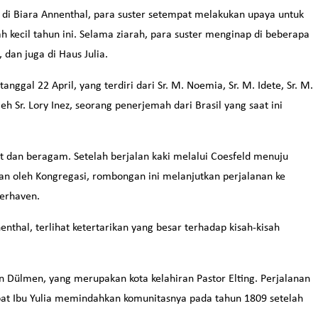
 di Biara Annenthal, para suster setempat melakukan upaya untuk
h kecil tahun ini. Selama ziarah, para suster menginap di beberapa
dan juga di Haus Julia.
nggal 22 April, yang terdiri dari Sr. M. Noemia, Sr. M. Idete, Sr. M.
h Sr. Lory Inez, seorang penerjemah dari Brasil yang saat ini
t dan beragam. Setelah berjalan kaki melalui Coesfeld menuju
an oleh Kongregasi, rombongan ini melanjutkan perjalanan ke
erhaven.
thal, terlihat ketertarikan yang besar terhadap kisah-kisah
n Dülmen, yang merupakan kota kelahiran Pastor Elting. Perjalanan
mpat Ibu Yulia memindahkan komunitasnya pada tahun 1809 setelah