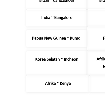
Brazil ~ Canoasnoas
Bra
India ~ Bangalore
Papua New Guinea ~ Kumdi
F
Afri
Korea Selatan ~ Incheon
J
Afrika ~ Kenya