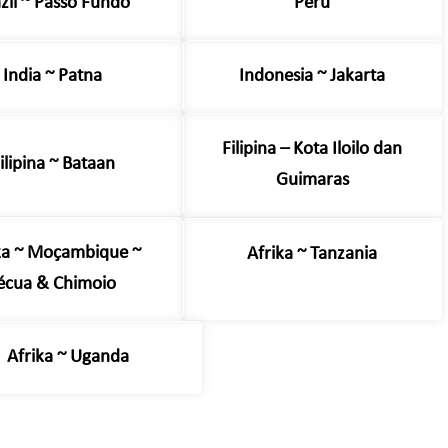
zil ~ Passo Fundo
Peru
India ~ Patna
Indonesia ~ Jakarta
Filipina – Kota Iloilo dan
ilipina ~ Bataan
Guimaras
ka ~ Moçambique ~
Afrika ~ Tanzania
écua & Chimoio
Afrika ~ Uganda