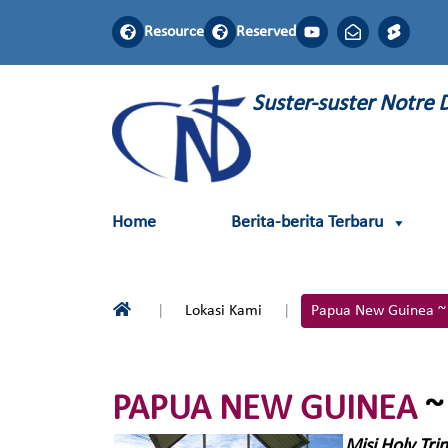
Resource
Reserved
Suster-suster Notre
Home
Berita-berita Terbaru
Lokasi Kami
Papua New Guinea ~
PAPUA NEW GUINEA
~
Misi Holy Trin