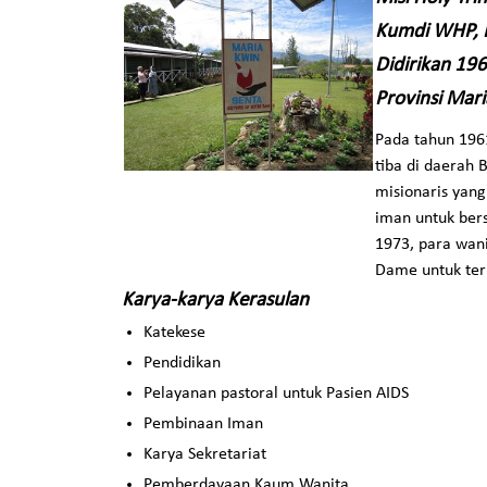
Kumdi WHP, 
Didirikan 19
Provinsi Mar
Pada tahun 1961
tiba di daerah 
misionaris yan
iman untuk bers
1973, para wan
Dame untuk teru
Karya-karya Kerasulan
Katekese
Pendidikan
Pelayanan pastoral untuk Pasien AIDS
Pembinaan Iman
Karya Sekretariat
Pemberdayaan Kaum Wanita