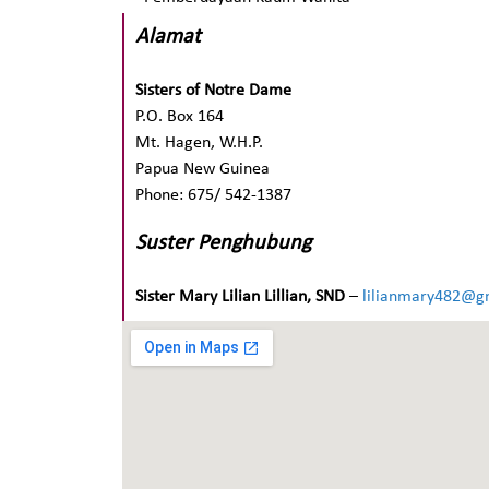
Alamat
Sisters of Notre Dame
P.O. Box 164
Mt. Hagen, W.H.P.
Papua New Guinea
Phone: 675/ 542-1387
Suster Penghubung
Sister Mary Lilian Lillian, SND
–
lilianmary482@g