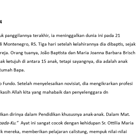
4
tuk panggilannya terakhir, ia meninggalkan dunia ini pada 21
di Montenegro, RS. Tiga hari setelah kelahirannya dia dibaptis, sejak
reja. Orang tuanya, João Baptista dan Maria Joanna Barbara Brisch
k ketujuh di antara 15 anak, tetapi sayangnya, dia adalah anak
e Rumah Bapa.
o Fundo. Setelah menyelesaikan novisiat, dia mengikrarkan profesi
asih Allah kita yang mahabaik dan penyelenggara dn
tikan dirinya dalam Pendidikan khususnya anak-anak. Dalam Mat.
epada-Ku.”
Ayat ini sangat cocok dengan kehidupan Sr. Ottilia Maria
k mereka, memberikan pelajaran calistung, mempuk nilai-nilai