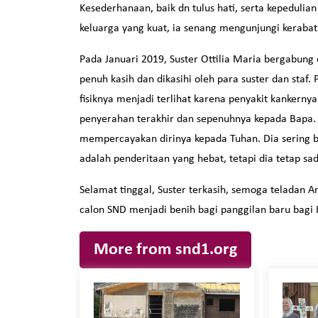
Kesederhanaan, baik dn tulus hati, serta kepedulia
keluarga yang kuat, ia senang mengunjungi kerab
Pada Januari 2019, Suster Ottilia Maria bergabun
penuh kasih dan dikasihi oleh para suster dan st
fisiknya menjadi terlihat karena penyakit kankerny
penyerahan terakhir dan sepenuhnya kepada Bapa.
mempercayakan dirinya kepada Tuhan. Dia sering b
adalah penderitaan yang hebat, tetapi dia tetap s
Selamat tinggal, Suster terkasih, semoga teladan
calon SND menjadi benih bagi panggilan baru bagi 
More from snd1.org