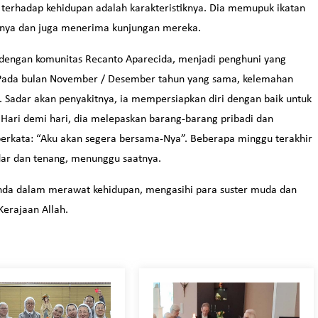
n terhadap kehidupan adalah karakteristiknya. Dia memupuk ikatan
atnya dan juga menerima kunjungan mereka.
g dengan komunitas Recanto Aparecida, menjadi penghuni yang
af. Pada bulan November / Desember tahun yang sama, kelemahan
a. Sadar akan penyakitnya, ia mempersiapkan diri dengan baik untuk
Hari demi hari, dia melepaskan barang-barang pribadi dan
erkata: “Aku akan segera bersama-Nya”. Beberapa minggu terakhir
adar dan tenang, menunggu saatnya.
 Anda dalam merawat kehidupan, mengasihi para suster muda dan
Kerajaan Allah.