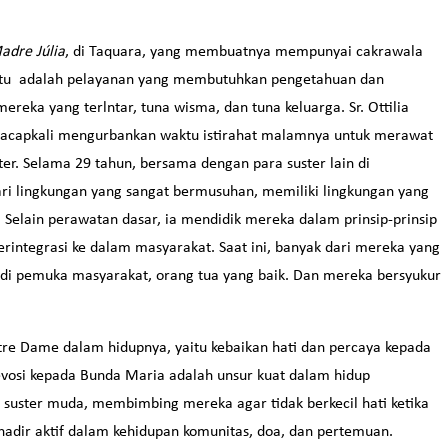
adre Júlia
, di Taquara, yang membuatnya mempunyai cakrawala
. Itu adalah pelayanan yang membutuhkan pengetahuan dan
ereka yang terlntar, tuna wisma, dan tuna keluarga. Sr. Ottilia
n acapkali mengurbankan waktu istirahat malamnya untuk merawat
ter. Selama 29 tahun, bersama dengan para suster lain di
ri lingkungan yang sangat bermusuhan, memiliki lingkungan yang
Selain perawatan dasar, ia mendidik mereka dalam prinsip-prinsip
erintegrasi ke dalam masyarakat. Saat ini, banyak dari mereka yang
jadi pemuka masyarakat, orang tua yang baik. Dan mereka bersyukur
tre Dame dalam hidupnya, yaitu kebaikan hati dan percaya kepada
devosi kepada Bunda Maria adalah unsur kuat dalam hidup
a suster muda, membimbing mereka agar tidak berkecil hati ketika
 hadir aktif dalam kehidupan komunitas, doa, dan pertemuan.