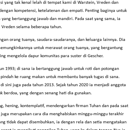
i yang tak kenal lelah di tempat kami di Warstein, Vreden dan
engan kompetensi, ketelatenan dan empati. Penting baginya untuk
yang bertanggung jawab dan mandiri. Pada saat yang sama, ia
i Vreden selama beberapa tahun.
gan orang tuanya, saudara-saudaranya, dan keluarga lainnya. Dia
s memungkinkannya untuk merawat orang tuanya, yang bergantung
ng mengelola dapur komunitas para suster di Gescher.
hun 1993; di sana ia bertanggung jawab untuk roti dan potongan
ia pindah ke ruang makan untuk membantu banyak tugas di sana.
i sini juga pada tahun 2013. Sejak tahun 2020 ia menjadi anggota
uk berdoa, yang dengan senang hati dia gunakan.
ng, hening, kontemplatif, mendengarkan firman Tuhan dan pada saat
ni juga merupakan cara dia menghabiskan minggu-minggu terakhir
ang tidak dapat disembuhkan, ia dengan rela dan setia mengatakan