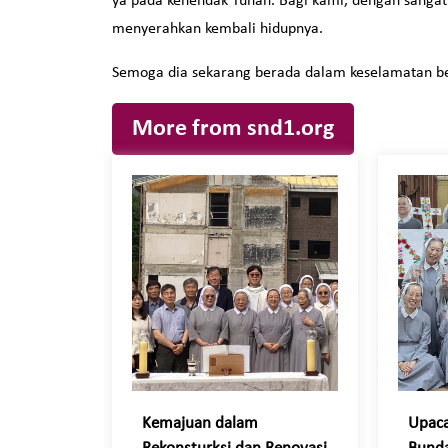
ya pada kehendak Tuhan. Bagi kami, dengan sangat 
menyerahkan kembali hidupnya.
Semoga dia sekarang berada dalam keselamatan b
More from snd1.org
Kemajuan dalam
Upac