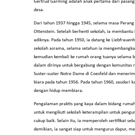
Gertrud Garming adalah anak pertama dari pasanga
desa.
Dari tahun 1937 hingga 1945, selama masa Perang D
Ottenstein. Setelah berhenti sekolah, ia membant
adiknya. Pada tahun 1950, ia datang ke Liebfraue
sekolah asrama, selama setahun ia mengembangkan
kemudian kembali ke rumah orang tuanya selama b
dalam dirinya untuk bergabung dengan komunitas r
Suster-suster Notre Dame di Coesfeld dan menerim
biara pada tahun 1956. Pada tahun 1960, saudari k
dengan hidup membiara.
Pengalaman praktis yang kaya dalam bidang rumah 
untuk mengikuti sekolah keterampilan untuk pengur
cukup baik. Selain itu, ia memperoleh sertifikat s
demikian, ia sangat siap untuk mengurus dapur, m