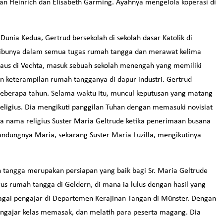
n Heinrich dan Elisabeth Garming. Ayahnya mengelola koperasi di
unia Kedua, Gertrud bersekolah di sekolah dasar Katolik di
u ibunya dalam semua tugas rumah tangga dan merawat kelima
nhaus di Vechta, masuk sebuah sekolah menengah yang memiliki
 keterampilan rumah tangganya di dapur industri. Gertrud
eberapa tahun. Selama waktu itu, muncul keputusan yang matang
eligius. Dia mengikuti panggilan Tuhan dengan memasuki novisiat
a nama religius Suster Maria Geltrude ketika penerimaan busana
andungnya Maria, sekarang Suster Maria Luzilla, mengikutinya
tangga merupakan persiapan yang baik bagi Sr. Maria Geltrude
us rumah tangga di Geldern, di mana ia lulus dengan hasil yang
ebagai pengajar di Departemen Kerajinan Tangan di Münster. Dengan
engajar kelas memasak, dan melatih para peserta magang. Dia