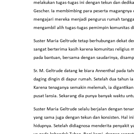
melakukan tugas-tugas ini dengan tekun dan dedikas
Gescher. Ia membimbing para peserta magangnya d
mengajari mereka menjadi pengurus rumah tangga 
mengambil alih tugas-tugas pemimpin komunitas d
Suster Maria Geltrude tetap berhubungan dekat den
sangat berterima kasih karena komunitas religiu
pada bantuan, bersama dengan saudarinya, disampi
Sr. M. Geltrude datang ke biara Annenthal pada ta
daging dingin di dapur rumah. Setelah dua tahun 
Karena tenaganya semakin melemah, ia digantikan d
pusat lansia. Sekarang dia punya banyak waktu unt
Suster Maria Geltrude selalu berjalan dengan tena
yang sama juga dengan tekun dan konsisten. Hal i
hidupnya. Setelah didiagnosa menderita penyakit y