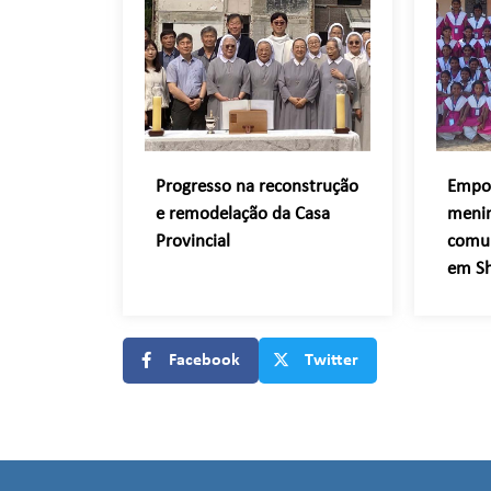
Progresso na reconstrução
Empo
e remodelação da Casa
menin
Provincial
comun
em Sh
Facebook
Twitter