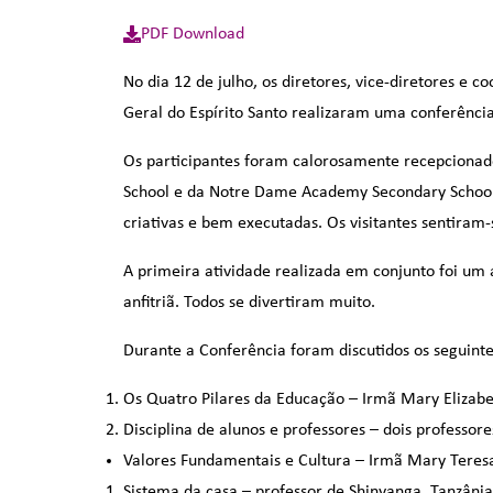
PDF Download
No dia 12 de julho, os diretores, vice-diretores 
Geral do Espírito Santo realizaram uma conferênci
Os participantes foram calorosamente recepcionados
School e da Notre Dame Academy Secondary School.
criativas e bem executadas. Os visitantes sentiram-
A primeira atividade realizada em conjunto foi um a
anfitriã. Todos se divertiram muito.
Durante a Conferência foram discutidos os seguint
Os Quatro Pilares da Educação – Irmã Mary Elizab
Disciplina de alunos e professores – dois professore
Valores Fundamentais e Cultura – Irmã Mary Teres
Sistema da casa – professor de Shinyanga, Tanzânia