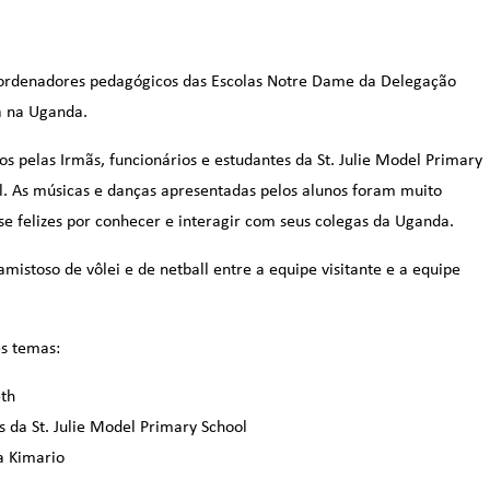
e coordenadores pedagógicos das Escolas Notre Dame da Delegação
a na Uganda.
 pelas Irmãs, funcionários e estudantes da St. Julie Model Primary
 As músicas e danças apresentadas pelos alunos foram muito
se felizes por conhecer e interagir com seus colegas da Uganda.
mistoso de vôlei e de netball entre a equipe visitante e a equipe
es temas:
eth
s da St. Julie Model Primary School
a Kimario