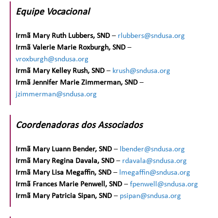
Equipe Vocacional
Irmã Mary Ruth Lubbers, SND
–
rlubbers@sndusa.org
Irmã Valerie Marie Roxburgh, SND
–
vroxburgh@sndusa.org
Irmã Mary Kelley Rush, SND
–
krush@sndusa.org
Irmã Jennifer Marie Zimmerman, SND
–
jzimmerman@sndusa.org
Coordenadoras dos Associados
Irmã Mary Luann Bender, SND
–
lbender@sndusa.org
Irmã Mary Regina Davala, SND
–
rdavala@sndusa.org
Irmã Mary Lisa Megaffin, SND
–
lmegaffin@sndusa.org
Irmã Frances Marie Penwell, SND
–
fpenwell@sndusa.org
Irmã Mary Patricia Sipan, SND
–
psipan@sndusa.org