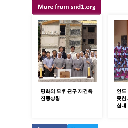
More from snd1.org
평화의 모후 관구 재건축
인도
진행상황
못한
십대