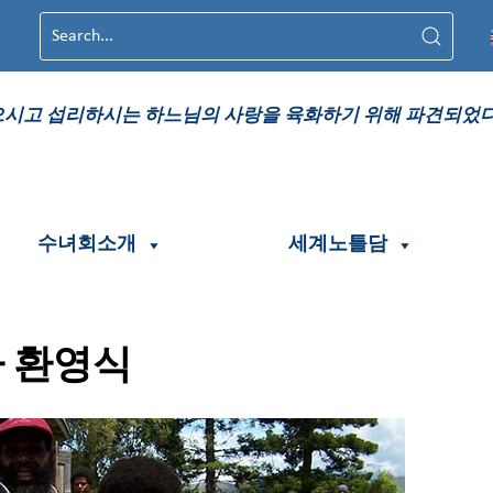
시고 섭리하시는 하느님의 사랑을 육화하기 위해 파견되었
수녀회소개
세계노틀담
 환영식