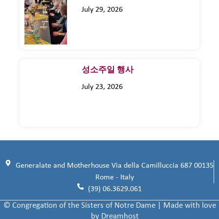
July 29, 2026
성소주일 행사
July 23, 2026
Generalate and Motherhouse Via della Camilluccia 687 00135
Rome - Italy
(39) 06.3629.061
© Congregation of the Sisters of Notre Dame | Made with love
by Dreamhost